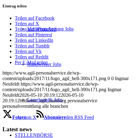
Eintrag teilen
Teilen auf Facebook
Teilen auf X
Metallverarbeitung Jobs
Teilen auf WhatsApp
Teilen auf Pinterest
Teilen auf LinkedIn
Teilen auf Tumblr
Teilen auf Vk
Teilen auf Reddit
Per E-Mail teilen
Handwerker Jobs
https://www.agil-personalservice.de/wp-
content/uploads/2017/11/logo_agil_hell-300x171.png
0
0
Ingmar
Neufeldt
https://www.agil-personalservice.de/wp-
content/uploads/2017/11/logo_agil_hell-300x171.png
Ingmar
Neufeldt
2026-05-10 20:19:12
2026-05-10
Lagerlogistik Jobs
20:19:12
bildleiste_agil_hamburg personalservice
personalvermittlung alle branchen
Folgen
on X
Abonniere
den RSS Feed
Latest news
STELLENBÖRSE