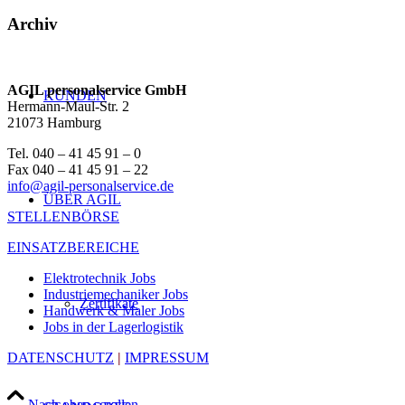
Archiv
AGIL personalservice GmbH
KUNDEN
Hermann-Maul-Str. 2
21073 Hamburg
Tel. 040 – 41 45 91 – 0
Fax 040 – 41 45 91 – 22
info@agil-personalservice.de
ÜBER AGIL
STELLENBÖRSE
EINSATZBEREICHE
Elektrotechnik Jobs
Industriemechaniker Jobs
Zertifikate
Handwerk & Maler Jobs
Jobs in der Lagerlogistik
DATENSCHUTZ
|
IMPRESSUM
Nach oben scrollen