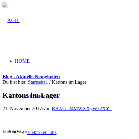
HOME
Blog - Aktuelle Neuigkeiten
Du bist hier:
Startseite
1
/
Kartons im Lager
Kartons im Lager
EINSATZBEREICHE
21. November 2017
/
von
RBAG_24MWXXyW32XY_
Eintrag teilen
Elektriker Jobs