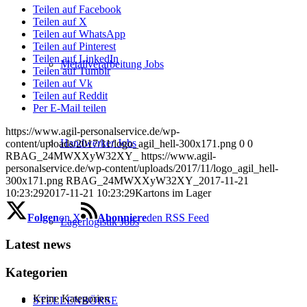
Teilen auf Facebook
Teilen auf X
Teilen auf WhatsApp
Teilen auf Pinterest
Teilen auf LinkedIn
Metallverarbeitung Jobs
Teilen auf Tumblr
Teilen auf Vk
Teilen auf Reddit
Per E-Mail teilen
https://www.agil-personalservice.de/wp-
Handwerker Jobs
content/uploads/2017/11/logo_agil_hell-300x171.png
0
0
RBAG_24MWXXyW32XY_
https://www.agil-
personalservice.de/wp-content/uploads/2017/11/logo_agil_hell-
300x171.png
RBAG_24MWXXyW32XY_
2017-11-21
10:23:29
2017-11-21 10:23:29
Kartons im Lager
Folgen
on X
Abonniere
den RSS Feed
Lagerlogistik Jobs
Latest news
Kategorien
Keine Kategorien
STELLENBÖRSE