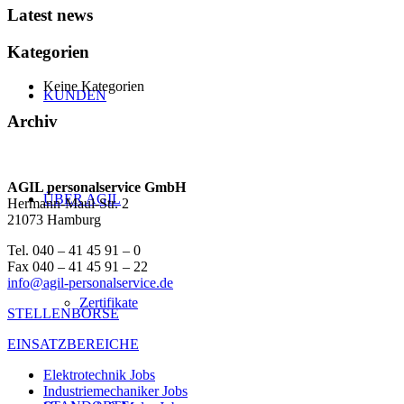
Latest news
Kategorien
Keine Kategorien
KUNDEN
Archiv
AGIL personalservice GmbH
ÜBER AGIL
Hermann-Maul-Str. 2
21073 Hamburg
Tel. 040 – 41 45 91 – 0
Fax 040 – 41 45 91 – 22
info@agil-personalservice.de
Zertifikate
STELLENBÖRSE
EINSATZBEREICHE
Elektrotechnik Jobs
Industriemechaniker Jobs