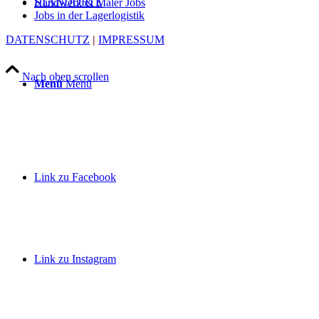
STANDORTE
Handwerk & Maler Jobs
Jobs in der Lagerlogistik
DATENSCHUTZ
|
IMPRESSUM
Nach oben scrollen
Menü
Menü
Link zu Facebook
Link zu Instagram