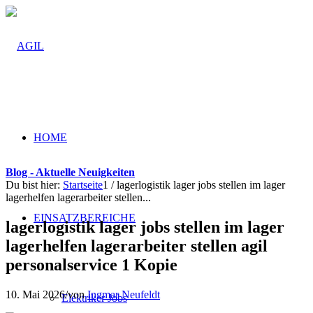
HOME
Blog - Aktuelle Neuigkeiten
Du bist hier:
Startseite
1
/
lagerlogistik lager jobs stellen im lager
lagerhelfen lagerarbeiter stellen...
EINSATZBEREICHE
lagerlogistik lager jobs stellen im lager
lagerhelfen lagerarbeiter stellen agil
personalservice 1 Kopie
10. Mai 2026
/
von
Ingmar Neufeldt
Elektriker Jobs