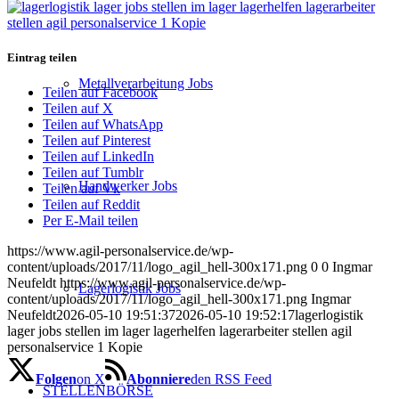
Eintrag teilen
Metallverarbeitung Jobs
Teilen auf Facebook
Teilen auf X
Teilen auf WhatsApp
Teilen auf Pinterest
Teilen auf LinkedIn
Teilen auf Tumblr
Handwerker Jobs
Teilen auf Vk
Teilen auf Reddit
Per E-Mail teilen
https://www.agil-personalservice.de/wp-
content/uploads/2017/11/logo_agil_hell-300x171.png
0
0
Ingmar
Neufeldt
https://www.agil-personalservice.de/wp-
Lagerlogistik Jobs
content/uploads/2017/11/logo_agil_hell-300x171.png
Ingmar
Neufeldt
2026-05-10 19:51:37
2026-05-10 19:52:17
lagerlogistik
lager jobs stellen im lager lagerhelfen lagerarbeiter stellen agil
personalservice 1 Kopie
Folgen
on X
Abonniere
den RSS Feed
STELLENBÖRSE