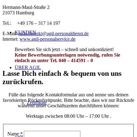
Hermann-Maul-Straße 2
21073 Hamburg
Tel.: +49 176 – 317 14 197
KUNDEN
E-Mail:
rafal.blonski@agil-personaldienst.de
Internet:
www.agil-personalservice.de
Bewerben Sie sich jetzt – schnell und unkomliziert!
Keine Bewerbungsunterlagen notwendig, rufen Sie
einfach an unter Tel. 040 – 414591 – 0
ÜBER AGIL
Lasse Dich einfach
&
bequem von uns
zurückrufen.
Fülle das folgende Kontaktformular aus und nenne uns deinen
favorisierten Rückrufzeitpunkt. Bitte beachte, dass wir nur Rückrufe
Zertifikate
während unser Geschäftszeiten durchführen können:
Werktags zwischen 08:00 Uhr – 17:00 Uhr .
Name
*