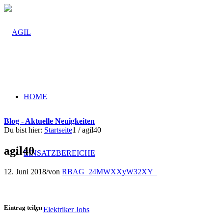
HOME
Blog - Aktuelle Neuigkeiten
Du bist hier:
Startseite
1
/
agil40
agil40
EINSATZBEREICHE
12. Juni 2018
/
von
RBAG_24MWXXyW32XY_
Eintrag teilen
Elektriker Jobs