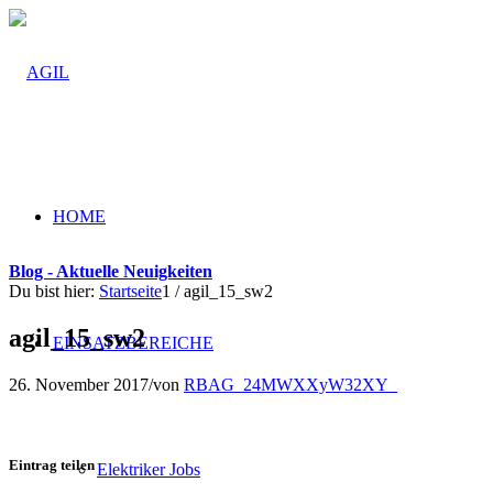
HOME
Blog - Aktuelle Neuigkeiten
Du bist hier:
Startseite
1
/
agil_15_sw2
agil_15_sw2
EINSATZBEREICHE
26. November 2017
/
von
RBAG_24MWXXyW32XY_
Eintrag teilen
Elektriker Jobs