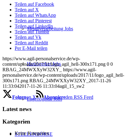
Teilen auf Facebook
Teilen auf X
Teilen auf WhatsApp
Teilen auf Pinterest
Teilen auf LinkedIn
Metallverarbeitung Jobs
Teilen auf Tumblr
Teilen auf Vk
Teilen auf Reddit
Per E-Mail teilen
https://www.agil-personalservice.de/wp-
Handwerker Jobs
content/uploads/2017/11/logo_agil_hell-300x171.png
0
0
RBAG_24MWXXyW32XY_
https://www.agil-
personalservice.de/wp-content/uploads/2017/11/logo_agil_hell-
300x171.png
RBAG_24MWXXyW32XY_
2017-11-26
11:33:04
2017-11-26 11:33:04
agil_15_sw2
Folgen
on X
Abonniere
den RSS Feed
Lagerlogistik Jobs
Latest news
Kategorien
Keine Kategorien
STELLENBÖRSE