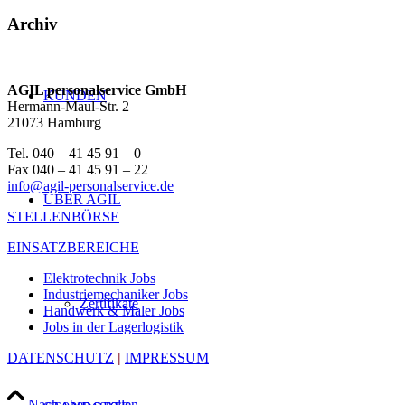
Archiv
AGIL personalservice GmbH
KUNDEN
Hermann-Maul-Str. 2
21073 Hamburg
Tel. 040 – 41 45 91 – 0
Fax 040 – 41 45 91 – 22
info@agil-personalservice.de
ÜBER AGIL
STELLENBÖRSE
EINSATZBEREICHE
Elektrotechnik Jobs
Industriemechaniker Jobs
Zertifikate
Handwerk & Maler Jobs
Jobs in der Lagerlogistik
DATENSCHUTZ
|
IMPRESSUM
Nach oben scrollen