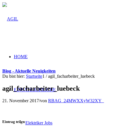
HOME
Blog - Aktuelle Neuigkeiten
Du bist hier:
Startseite
1
/
agil_facharbeiter_luebeck
agil_facharbeiter_luebeck
EINSATZBEREICHE
21. November 2017
/
von
RBAG_24MWXXyW32XY_
Eintrag teilen
Elektriker Jobs