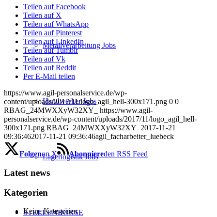
Teilen auf Facebook
Teilen auf X
Teilen auf WhatsApp
Teilen auf Pinterest
Teilen auf LinkedIn
Metallverarbeitung Jobs
Teilen auf Tumblr
Teilen auf Vk
Teilen auf Reddit
Per E-Mail teilen
https://www.agil-personalservice.de/wp-
Handwerker Jobs
content/uploads/2017/11/logo_agil_hell-300x171.png
0
0
RBAG_24MWXXyW32XY_
https://www.agil-
personalservice.de/wp-content/uploads/2017/11/logo_agil_hell-
300x171.png
RBAG_24MWXXyW32XY_
2017-11-21
09:36:46
2017-11-21 09:36:46
agil_facharbeiter_luebeck
Folgen
on X
Abonniere
den RSS Feed
Lagerlogistik Jobs
Latest news
Kategorien
Keine Kategorien
STELLENBÖRSE