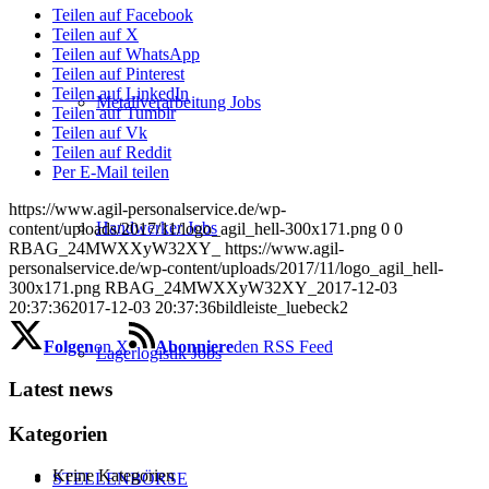
Teilen auf Facebook
Teilen auf X
Teilen auf WhatsApp
Teilen auf Pinterest
Teilen auf LinkedIn
Metallverarbeitung Jobs
Teilen auf Tumblr
Teilen auf Vk
Teilen auf Reddit
Per E-Mail teilen
https://www.agil-personalservice.de/wp-
Handwerker Jobs
content/uploads/2017/11/logo_agil_hell-300x171.png
0
0
RBAG_24MWXXyW32XY_
https://www.agil-
personalservice.de/wp-content/uploads/2017/11/logo_agil_hell-
300x171.png
RBAG_24MWXXyW32XY_
2017-12-03
20:37:36
2017-12-03 20:37:36
bildleiste_luebeck2
Folgen
on X
Abonniere
den RSS Feed
Lagerlogistik Jobs
Latest news
Kategorien
Keine Kategorien
STELLENBÖRSE