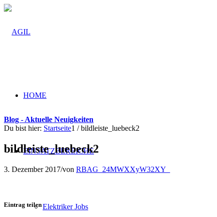
HOME
Blog - Aktuelle Neuigkeiten
Du bist hier:
Startseite
1
/
bildleiste_luebeck2
bildleiste_luebeck2
EINSATZBEREICHE
3. Dezember 2017
/
von
RBAG_24MWXXyW32XY_
Eintrag teilen
Elektriker Jobs