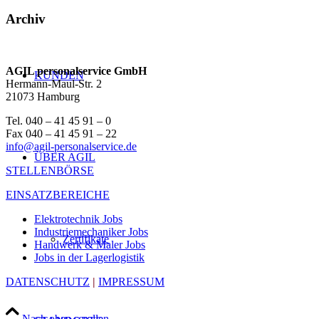
Archiv
AGIL personalservice GmbH
KUNDEN
Hermann-Maul-Str. 2
21073 Hamburg
Tel. 040 – 41 45 91 – 0
Fax 040 – 41 45 91 – 22
info@agil-personalservice.de
ÜBER AGIL
STELLENBÖRSE
EINSATZBEREICHE
Elektrotechnik Jobs
Industriemechaniker Jobs
Zertifikate
Handwerk & Maler Jobs
Jobs in der Lagerlogistik
DATENSCHUTZ
|
IMPRESSUM
Nach oben scrollen