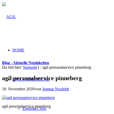
HOME
Blog - Aktuelle Neuigkeiten
Du bist hier:
Startseite
1
/
agil personalservice pinneberg
agil personalservice pinneberg
EINSATZBEREICHE
18. November 2020
/
von
Ingmar Neufeldt
agil personalservice pinneberg
Elektriker Jobs