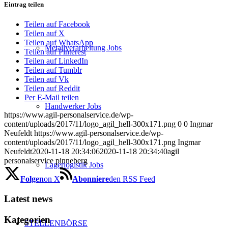
Eintrag teilen
Teilen auf Facebook
Teilen auf X
Teilen auf WhatsApp
Metallverarbeitung Jobs
Teilen auf Pinterest
Teilen auf LinkedIn
Teilen auf Tumblr
Teilen auf Vk
Teilen auf Reddit
Per E-Mail teilen
Handwerker Jobs
https://www.agil-personalservice.de/wp-
content/uploads/2017/11/logo_agil_hell-300x171.png
0
0
Ingmar
Neufeldt
https://www.agil-personalservice.de/wp-
content/uploads/2017/11/logo_agil_hell-300x171.png
Ingmar
Neufeldt
2020-11-18 20:34:06
2020-11-18 20:34:40
agil
personalservice pinneberg
Lagerlogistik Jobs
Folgen
on X
Abonniere
den RSS Feed
Latest news
Kategorien
STELLENBÖRSE