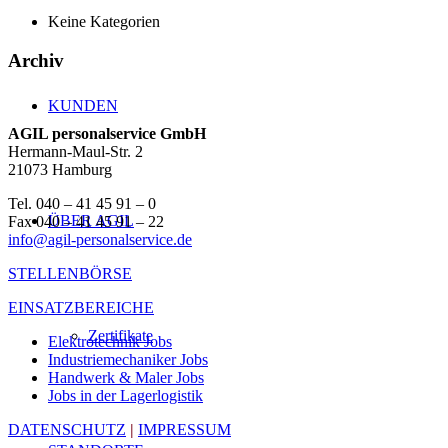
Keine Kategorien
Archiv
KUNDEN
AGIL personalservice GmbH
Hermann-Maul-Str. 2
21073 Hamburg
Tel. 040 – 41 45 91 – 0
ÜBER AGIL
Fax 040 – 41 45 91 – 22
info@agil-personalservice.de
STELLENBÖRSE
EINSATZBEREICHE
Zertifikate
Elektrotechnik Jobs
Industriemechaniker Jobs
Handwerk & Maler Jobs
Jobs in der Lagerlogistik
DATENSCHUTZ
|
IMPRESSUM