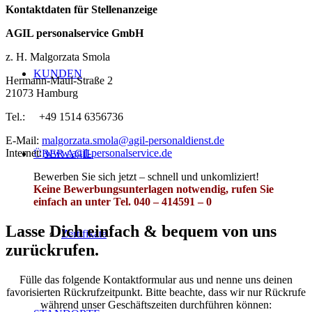
Kontaktdaten für Stellenanzeige
AGIL personalservice GmbH
z. H. Malgorzata Smola
KUNDEN
Hermann-Maul-Straße 2
21073 Hamburg
Tel.: +49 1514 6356736
E-Mail:
malgorzata.smola@agil-personaldienst.de
Internet:
www.agil-personalservice.de
ÜBER AGIL
Bewerben Sie sich jetzt – schnell und unkomliziert!
Keine Bewerbungsunterlagen notwendig, rufen Sie
einfach an unter Tel. 040 – 414591 – 0
Lasse Dich einfach
&
bequem von uns
Zertifikate
zurückrufen.
Fülle das folgende Kontaktformular aus und nenne uns deinen
favorisierten Rückrufzeitpunkt. Bitte beachte, dass wir nur Rückrufe
während unser Geschäftszeiten durchführen können: