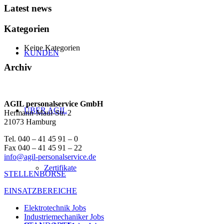
Latest news
Kategorien
Keine Kategorien
KUNDEN
Archiv
AGIL personalservice GmbH
ÜBER AGIL
Hermann-Maul-Str. 2
21073 Hamburg
Tel. 040 – 41 45 91 – 0
Fax 040 – 41 45 91 – 22
info@agil-personalservice.de
Zertifikate
STELLENBÖRSE
EINSATZBEREICHE
Elektrotechnik Jobs
Industriemechaniker Jobs