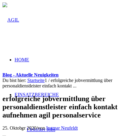
HOME
Blog - Aktuelle Neuigkeiten
Du bist hier:
Startseite
1
/
erfolgreiche jobvermittlung über
personaldienstleister einfach kontakt ...
EINSATZBEREICHE
erfolgreiche jobvermittlung über
personaldienstleister einfach kontakt
aufnehmen agil personalservice
25. Oktober 2020
/
von
Ingmar Neufeldt
Elektriker Jobs