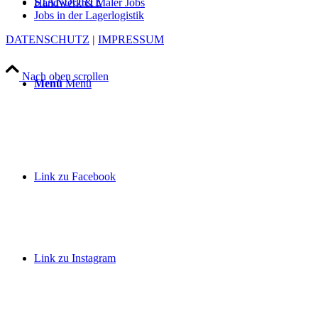
STANDORTE
Handwerk & Maler Jobs
Jobs in der Lagerlogistik
DATENSCHUTZ
|
IMPRESSUM
Nach oben scrollen
Menü
Menü
Link zu Facebook
Link zu Instagram