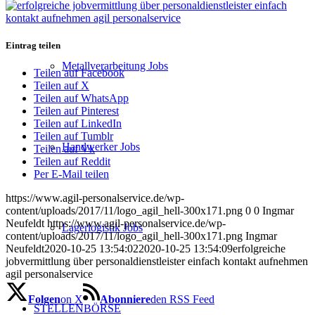
Eintrag teilen
Metallverarbeitung Jobs
Teilen auf Facebook
Teilen auf X
Teilen auf WhatsApp
Teilen auf Pinterest
Teilen auf LinkedIn
Teilen auf Tumblr
Handwerker Jobs
Teilen auf Vk
Teilen auf Reddit
Per E-Mail teilen
https://www.agil-personalservice.de/wp-
content/uploads/2017/11/logo_agil_hell-300x171.png
0
0
Ingmar
Neufeldt
https://www.agil-personalservice.de/wp-
Lagerlogistik Jobs
content/uploads/2017/11/logo_agil_hell-300x171.png
Ingmar
Neufeldt
2020-10-25 13:54:02
2020-10-25 13:54:09
erfolgreiche
jobvermittlung über personaldienstleister einfach kontakt aufnehmen
agil personalservice
Folgen
on X
Abonniere
den RSS Feed
STELLENBÖRSE