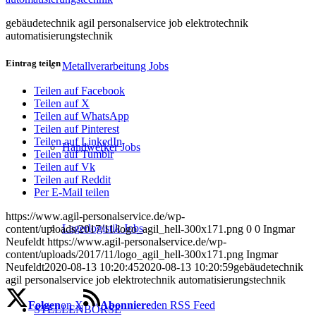
gebäudetechnik agil personalservice job elektrotechnik
automatisierungstechnik
Eintrag teilen
Metallverarbeitung Jobs
Teilen auf Facebook
Teilen auf X
Teilen auf WhatsApp
Teilen auf Pinterest
Teilen auf LinkedIn
Handwerker Jobs
Teilen auf Tumblr
Teilen auf Vk
Teilen auf Reddit
Per E-Mail teilen
https://www.agil-personalservice.de/wp-
Lagerlogistik Jobs
content/uploads/2017/11/logo_agil_hell-300x171.png
0
0
Ingmar
Neufeldt
https://www.agil-personalservice.de/wp-
content/uploads/2017/11/logo_agil_hell-300x171.png
Ingmar
Neufeldt
2020-08-13 10:20:45
2020-08-13 10:20:59
gebäudetechnik
agil personalservice job elektrotechnik automatisierungstechnik
Folgen
on X
Abonniere
den RSS Feed
STELLENBÖRSE