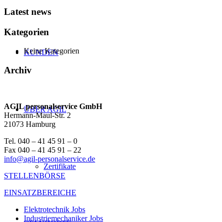
Latest news
Kategorien
Keine Kategorien
KUNDEN
Archiv
AGIL personalservice GmbH
ÜBER AGIL
Hermann-Maul-Str. 2
21073 Hamburg
Tel. 040 – 41 45 91 – 0
Fax 040 – 41 45 91 – 22
info@agil-personalservice.de
Zertifikate
STELLENBÖRSE
EINSATZBEREICHE
Elektrotechnik Jobs
Industriemechaniker Jobs