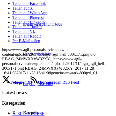
Teilen auf Facebook
Teilen auf X
Teilen auf WhatsApp
Teilen auf Pinterest
Teilen auf LinkedIn
Metallverarbeitung Jobs
Teilen auf Tumblr
Teilen auf Vk
Teilen auf Reddit
Per E-Mail teilen
https://www.agil-personalservice.de/wp-
Handwerker Jobs
content/uploads/2017/11/logo_agil_hell-300x171.png
0
0
RBAG_24MWXXyW32XY_
https://www.agil-
personalservice.de/wp-content/uploads/2017/11/logo_agil_hell-
300x171.png
RBAG_24MWXXyW32XY_
2017-11-28
16:41:08
2017-11-28 16:41:08
gemeinsam-stark-800pxl_01
Folgen
on X
Abonniere
den RSS Feed
Lagerlogistik Jobs
Latest news
Kategorien
Keine Kategorien
STELLENBÖRSE