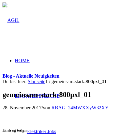
HOME
Blog - Aktuelle Neuigkeiten
Du bist hier:
Startseite
1
/
gemeinsam-stark-800pxl_01
gemeinsam-stark-800pxl_01
EINSATZBEREICHE
28. November 2017
/
von
RBAG_24MWXXyW32XY_
Eintrag teilen
Elektriker Jobs