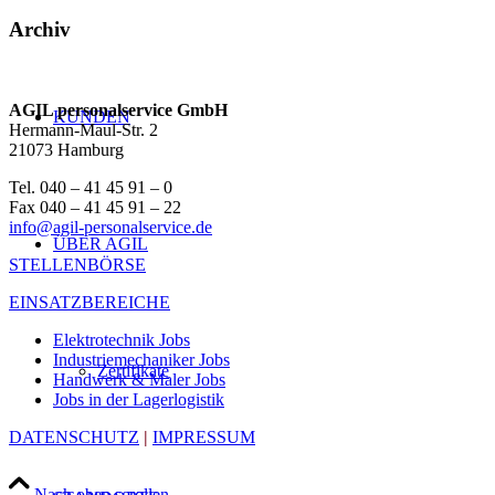
Archiv
AGIL personalservice GmbH
KUNDEN
Hermann-Maul-Str. 2
21073 Hamburg
Tel. 040 – 41 45 91 – 0
Fax 040 – 41 45 91 – 22
info@agil-personalservice.de
ÜBER AGIL
STELLENBÖRSE
EINSATZBEREICHE
Elektrotechnik Jobs
Industriemechaniker Jobs
Zertifikate
Handwerk & Maler Jobs
Jobs in der Lagerlogistik
DATENSCHUTZ
|
IMPRESSUM
Nach oben scrollen