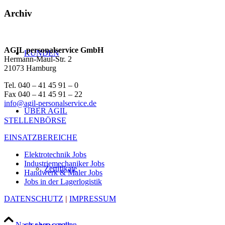
Archiv
AGIL personalservice GmbH
KUNDEN
Hermann-Maul-Str. 2
21073 Hamburg
Tel. 040 – 41 45 91 – 0
Fax 040 – 41 45 91 – 22
info@agil-personalservice.de
ÜBER AGIL
STELLENBÖRSE
EINSATZBEREICHE
Elektrotechnik Jobs
Industriemechaniker Jobs
Zertifikate
Handwerk & Maler Jobs
Jobs in der Lagerlogistik
DATENSCHUTZ
|
IMPRESSUM
Nach oben scrollen