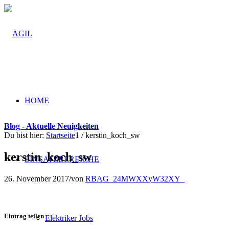
HOME
Blog - Aktuelle Neuigkeiten
Du bist hier:
Startseite
1
/
kerstin_koch_sw
kerstin_koch_sw
EINSATZBEREICHE
26. November 2017
/
von
RBAG_24MWXXyW32XY_
Eintrag teilen
Elektriker Jobs