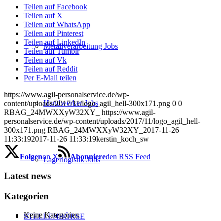
Teilen auf Facebook
Teilen auf X
Teilen auf WhatsApp
Teilen auf Pinterest
Teilen auf LinkedIn
Metallverarbeitung Jobs
Teilen auf Tumblr
Teilen auf Vk
Teilen auf Reddit
Per E-Mail teilen
https://www.agil-personalservice.de/wp-
Handwerker Jobs
content/uploads/2017/11/logo_agil_hell-300x171.png
0
0
RBAG_24MWXXyW32XY_
https://www.agil-
personalservice.de/wp-content/uploads/2017/11/logo_agil_hell-
300x171.png
RBAG_24MWXXyW32XY_
2017-11-26
11:33:19
2017-11-26 11:33:19
kerstin_koch_sw
Folgen
on X
Abonniere
den RSS Feed
Lagerlogistik Jobs
Latest news
Kategorien
Keine Kategorien
STELLENBÖRSE