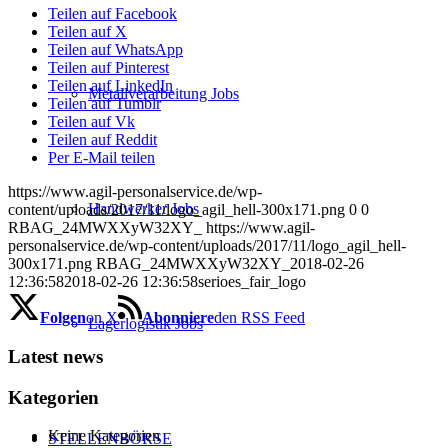
Teilen auf Facebook
Teilen auf X
Teilen auf WhatsApp
Teilen auf Pinterest
Teilen auf LinkedIn
Metallverarbeitung Jobs
Teilen auf Tumblr
Teilen auf Vk
Teilen auf Reddit
Per E-Mail teilen
https://www.agil-personalservice.de/wp-
Handwerker Jobs
content/uploads/2017/11/logo_agil_hell-300x171.png
0
0
RBAG_24MWXXyW32XY_
https://www.agil-
personalservice.de/wp-content/uploads/2017/11/logo_agil_hell-
300x171.png
RBAG_24MWXXyW32XY_
2018-02-26
12:36:58
2018-02-26 12:36:58
serioes_fair_logo
Folgen
on X
Abonniere
den RSS Feed
Lagerlogistik Jobs
Latest news
Kategorien
Keine Kategorien
STELLENBÖRSE