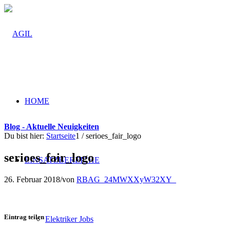
HOME
Blog - Aktuelle Neuigkeiten
Du bist hier:
Startseite
1
/
serioes_fair_logo
serioes_fair_logo
EINSATZBEREICHE
26. Februar 2018
/
von
RBAG_24MWXXyW32XY_
Eintrag teilen
Elektriker Jobs