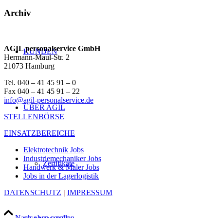
Archiv
AGIL personalservice GmbH
KUNDEN
Hermann-Maul-Str. 2
21073 Hamburg
Tel. 040 – 41 45 91 – 0
Fax 040 – 41 45 91 – 22
info@agil-personalservice.de
ÜBER AGIL
STELLENBÖRSE
EINSATZBEREICHE
Elektrotechnik Jobs
Industriemechaniker Jobs
Zertifikate
Handwerk & Maler Jobs
Jobs in der Lagerlogistik
DATENSCHUTZ
|
IMPRESSUM
Nach oben scrollen