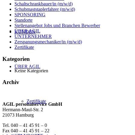
Schaltschrankbauer/in (m/w/d)
Schubmaststaplerfahrer (m/w/d)
SPONSORING
Standorte
Stellenangebot Jobs und Branchen Bewerber
ÜBER AGIL
KUNDEN
UNTERNEHMER
Zerspanungsmechaniker/in (m/w/d)
Zertifikate
Kategorien
ÜBER AGIL
Keine Kategorien
Archiv
Zertifikate
AGIL personalservice GmbH
Hermann-Maul-Str. 2
21073 Hamburg
Tel. 040 – 41 45 91 – 0
Fax 040 – 41 45 91 – 22