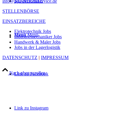
STANDORTE
info@agil-personalservice.de
STELLENBÖRSE
EINSATZBEREICHE
Elektrotechnik Jobs
Menü
Menü
Industriemechaniker Jobs
Handwerk & Maler Jobs
Jobs in der Lagerlogistik
DATENSCHUTZ
|
IMPRESSUM
Nach oben scrollen
Link zu Facebook
Link zu Instagram