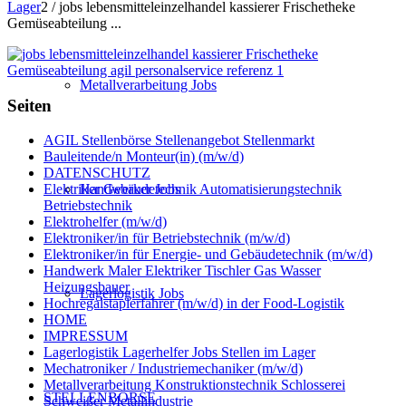
Lager
2
/
jobs lebensmitteleinzelhandel kassierer Frischetheke
Gemüseabteilung ...
Metallverarbeitung Jobs
Seiten
AGIL Stellenbörse Stellenangebot Stellenmarkt
Bauleitende/n Monteur(in) (m/w/d)
DATENSCHUTZ
Handwerker Jobs
Elektriker Gebäudetechnik Automatisierungstechnik
Betriebstechnik
Elektrohelfer (m/w/d)
Elektroniker/in für Betriebstechnik (m/w/d)
Elektroniker/in für Energie- und Gebäudetechnik (m/w/d)
Handwerk Maler Elektriker Tischler Gas Wasser
Heizungsbauer
Lagerlogistik Jobs
Hochregalstaplerfahrer (m/w/d) in der Food-Logistik
HOME
IMPRESSUM
Lagerlogistik Lagerhelfer Jobs Stellen im Lager
Mechatroniker / Industriemechaniker (m/w/d)
Metallverarbeitung Konstruktionstechnik Schlosserei
STELLENBÖRSE
Schweißer Metallindustrie