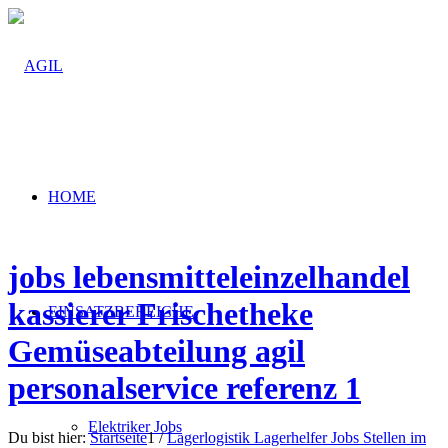
HOME
jobs lebensmitteleinzelhandel
kassierer Frischetheke
EINSATZBEREICHE
Gemüseabteilung agil
personalservice referenz 1
Elektriker Jobs
Du bist hier:
Startseite
1
/
Lagerlogistik Lagerhelfer Jobs Stellen im