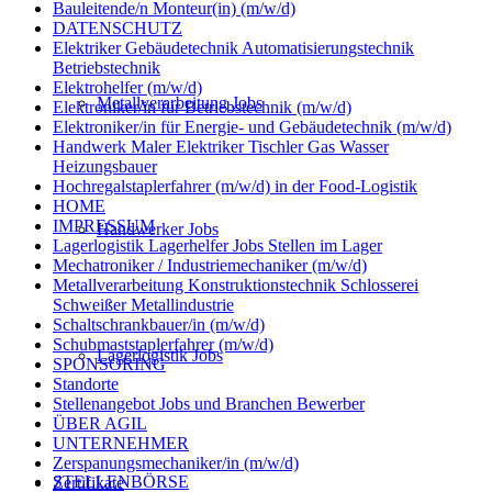
Bauleitende/n Monteur(in) (m/w/d)
DATENSCHUTZ
Elektriker Gebäudetechnik Automatisierungstechnik
Betriebstechnik
Elektrohelfer (m/w/d)
Metallverarbeitung Jobs
Elektroniker/in für Betriebstechnik (m/w/d)
Elektroniker/in für Energie- und Gebäudetechnik (m/w/d)
Handwerk Maler Elektriker Tischler Gas Wasser
Heizungsbauer
Hochregalstaplerfahrer (m/w/d) in der Food-Logistik
HOME
IMPRESSUM
Handwerker Jobs
Lagerlogistik Lagerhelfer Jobs Stellen im Lager
Mechatroniker / Industriemechaniker (m/w/d)
Metallverarbeitung Konstruktionstechnik Schlosserei
Schweißer Metallindustrie
Schaltschrankbauer/in (m/w/d)
Schubmaststaplerfahrer (m/w/d)
Lagerlogistik Jobs
SPONSORING
Standorte
Stellenangebot Jobs und Branchen Bewerber
ÜBER AGIL
UNTERNEHMER
Zerspanungsmechaniker/in (m/w/d)
STELLENBÖRSE
Zertifikate