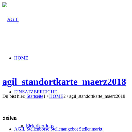
HOME
agil_standortkarte_maerz2018
EINSATZBEREICHE
Du bist hier:
Startseite
1
/
HOME
2
/
agil_standortkarte_maerz2018
Seiten
Elektriker Jobs
AGIL Stellenbörse Stellenangebot Stellenmarkt