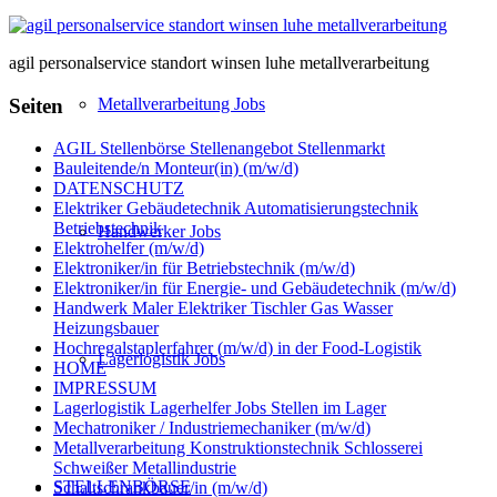
agil personalservice standort winsen luhe metallverarbeitung
Seiten
Metallverarbeitung Jobs
AGIL Stellenbörse Stellenangebot Stellenmarkt
Bauleitende/n Monteur(in) (m/w/d)
DATENSCHUTZ
Elektriker Gebäudetechnik Automatisierungstechnik
Betriebstechnik
Handwerker Jobs
Elektrohelfer (m/w/d)
Elektroniker/in für Betriebstechnik (m/w/d)
Elektroniker/in für Energie- und Gebäudetechnik (m/w/d)
Handwerk Maler Elektriker Tischler Gas Wasser
Heizungsbauer
Hochregalstaplerfahrer (m/w/d) in der Food-Logistik
Lagerlogistik Jobs
HOME
IMPRESSUM
Lagerlogistik Lagerhelfer Jobs Stellen im Lager
Mechatroniker / Industriemechaniker (m/w/d)
Metallverarbeitung Konstruktionstechnik Schlosserei
Schweißer Metallindustrie
STELLENBÖRSE
Schaltschrankbauer/in (m/w/d)