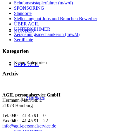
Schubmaststaplerfahrer (m/w/d)
SPONSORING
Standorte
Stellenangebot Jobs und Branchen Bewerber
ÜBER AGIL
UNTERNEHMER
KUNDEN
Zerspanungsmechaniker/in (m/w/d)
Zertifikate
Kategorien
Keine Kategorien
ÜBER AGIL
Archiv
AGIL personalservice GmbH
Zertifikate
Hermann-Maul-Str. 2
21073 Hamburg
Tel. 040 – 41 45 91 – 0
Fax 040 – 41 45 91 – 22
info@agil-personalservice.de