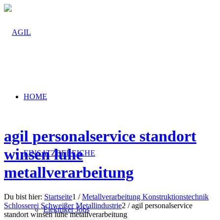
HOME
agil personalservice standort
winsen luhe
EINSATZBEREICHE
metallverarbeitung
Du bist hier:
Startseite
1
/
Metallverarbeitung Konstruktionstechnik
Schlosserei Schweißer Metallindustrie
2
/
agil personalservice
Elektriker Jobs
standort winsen luhe metallverarbeitung