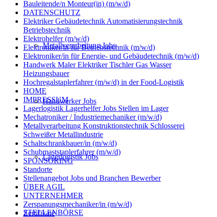
Bauleitende/n Monteur(in) (m/w/d)
DATENSCHUTZ
Elektriker Gebäudetechnik Automatisierungstechnik
Betriebstechnik
Elektrohelfer (m/w/d)
Metallverarbeitung Jobs
Elektroniker/in für Betriebstechnik (m/w/d)
Elektroniker/in für Energie- und Gebäudetechnik (m/w/d)
Handwerk Maler Elektriker Tischler Gas Wasser
Heizungsbauer
Hochregalstaplerfahrer (m/w/d) in der Food-Logistik
HOME
IMPRESSUM
Handwerker Jobs
Lagerlogistik Lagerhelfer Jobs Stellen im Lager
Mechatroniker / Industriemechaniker (m/w/d)
Metallverarbeitung Konstruktionstechnik Schlosserei
Schweißer Metallindustrie
Schaltschrankbauer/in (m/w/d)
Schubmaststaplerfahrer (m/w/d)
Lagerlogistik Jobs
SPONSORING
Standorte
Stellenangebot Jobs und Branchen Bewerber
ÜBER AGIL
UNTERNEHMER
Zerspanungsmechaniker/in (m/w/d)
STELLENBÖRSE
Zertifikate