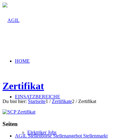
HOME
Zertifikat
EINSATZBEREICHE
Du bist hier:
Startseite
1
/
Zertifikate
2
/
Zertifikat
Seiten
Elektriker Jobs
AGIL Stellenbörse Stellenangebot Stellenmarkt